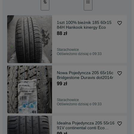
1szt 100% bieżnik 185 60r15
84H Hankook kinergy Eco
88 zł
Starachowice
Odświeżono dzisiaj o 09:33
Nowa Pojedyncza 205 65r16c
Bridgestone Duravis dot2014r
99 zł
Starachowice
Odświeżono dzisiaj o 09:33
Idealna Pojedyncza 205 55r16
91V continental conti Eco
contact 5
99 zł