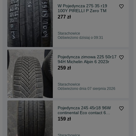
W Pojedyncza 275 35 r19
100Y PIRELLI P Zero TM
277 zł
Starachowice
Odświeżono dzisiaj o 09:31
Pojedyncza zimowa 225 50r17
94H Michelin Alpin 6 2023r
259 zł
Starachowice
Odświeżono dnia 07 sierpnia 2026
Pojedyncza 245 45r18 96W
continental Eco contact 6
CONTI Seal 2022r
159 zł
Starachowice