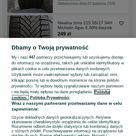
Odświeżono dnia 07 sierpnia 2026
Idealna zima 215 55r17 94H
Michelin Alpin 6 90% bieżnik
249 zł
Dbamy o Twoją prywatność
Starachowice
Odświeżono dnia 07 sierpnia 2026
My i nasi
447
partnerzy przechowujemy lub uzyskujemy dostęp
do informacji na urządzeniu, takich jak unikalne identyfikatory w
plikach cookie w celu przetwarzania danych osobowych.
2szt 235 35r20 92Y Pirelli P
Użytkownik może zaakceptować wybory lub zarządzać nimi,
Zero TO PNCS
klikając poniżej lub w dowolnym momencie na stronie polityki
144 zł
prywatności. Te wybory będą sygnalizowane naszym partnerom
i nie będą miały wpływu na dane przeglądania.
Polityka
cookies,
Polityka Prywatności
Starachowice
Wraz z naszymi partnerami przetwarzamy dane w celu
Odświeżono dnia 07 sierpnia 2026
zapewnienia:
Użycie dokładnych danych geolokalizacyjnych. Aktywne
skanowanie charakterystyki urządzenia do celów identyfikacji.
Rozumienie odbiorców dzięki statystyce lub kombinacji danych
1
2
3
...
26
z różnych źródeł. Przechowywanie informacji na urządzeniu lub
dostęp do nich. Pomiar efektywności reklam. Rozwój i